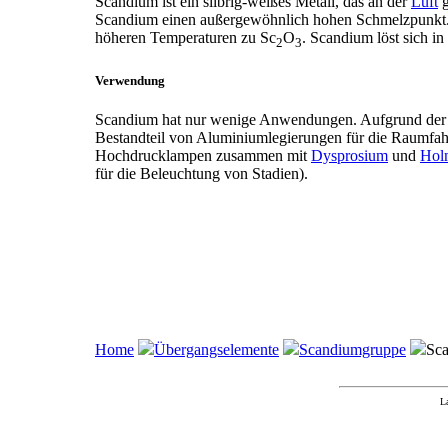
Scandium ist ein silbrig-weißes Metall, das an der
Luft
g
Scandium einen außergewöhnlich hohen Schmelzpunkt. S
höheren Temperaturen zu Sc
O
. Scandium löst sich i
2
3
Verwendung
Scandium hat nur wenige Anwendungen. Aufgrund der g
Bestandteil von Aluminiumlegierungen für die Raumfahr
Hochdrucklampen zusammen mit
Dysprosium
und
Hol
für die Beleuchtung von Stadien).
Home
Übergangselemente
Scandiumgruppe
Sc
L