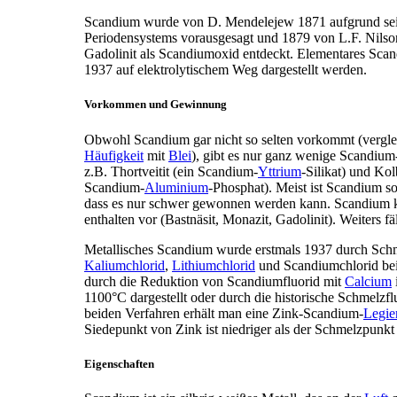
Scandium wurde von D. Mendelejew 1871 aufgrund se
Periodensystems vorausgesagt und 1879 von L.F. Nilso
Gadolinit als Scandiumoxid entdeckt. Elementares Scan
1937 auf elektrolytischem Weg dargestellt werden.
Vorkommen und Gewinnung
Obwohl Scandium gar nicht so selten vorkommt (verglei
Häufigkeit
mit
Blei
), gibt es nur ganz wenige Scandium
z.B. Thortveitit (ein Scandium-
Yttrium
-Silikat) und Kol
Scandium-
Aluminium
-Phosphat). Meist ist Scandium so 
dass es nur schwer gewonnen werden kann. Scandium ko
enthalten vor (Bastnäsit, Monazit, Gadolinit). Weiters 
Metallisches Scandium wurde erstmals 1937 durch Schm
Kaliumchlorid
,
Lithiumchlorid
und Scandiumchlorid bei
durch die Reduktion von Scandiumfluorid mit
Calcium
1100°C dargestellt oder durch die historische Schmelzfl
beiden Verfahren erhält man eine Zink-Scandium-
Legie
Siedepunkt von Zink ist niedriger als der Schmelzpunk
Eigenschaften