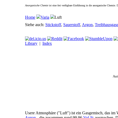
Anorganische Chemie
ist eine frei verfügbare Einführung in die anorganische Chemie.
Home
Varia
Luft
Siehe auch:
Stickstoff
,
Sauerstoff
,
Argon
,
Treibhausgas
Library
|
Index
Aut
Usere Atmosphäre ("Luft") ist ein Gasgemisch, das im 
Argon
- die zusammen rund 99.96
Vol-%
ausmachen. Di