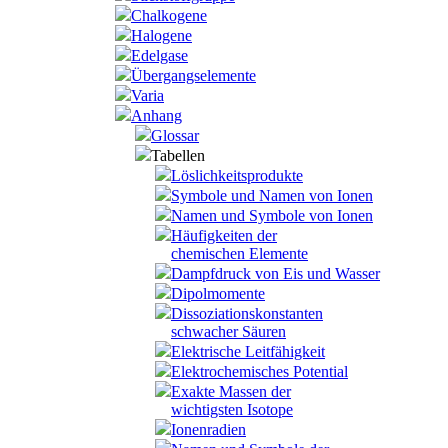
Chalkogene
Halogene
Edelgase
Übergangselemente
Varia
Anhang
Glossar
Tabellen
Löslichkeitsprodukte
Symbole und Namen von Ionen
Namen und Symbole von Ionen
Häufigkeiten der
chemischen Elemente
Dampfdruck von Eis und Wasser
Dipolmomente
Dissoziationskonstanten
schwacher Säuren
Elektrische Leitfähigkeit
Elektrochemisches Potential
Exakte Massen der
wichtigsten Isotope
Ionenradien