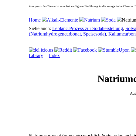
Anorganische Chemie
ist eine frei verfügbare Einführung in die anorganische Chemie.
Home
Alkali-Elemente
Natrium
Soda
Natriu
Siehe auch:
Leblanc-Prozess zur Sodaherstellung
,
Solva
(Natriumhydrogencarbonat, Speisesoda)
,
Kaliumcarbon
Library
|
Index
Natriumc
Aut
Natriumcarbonat (umgangssprachlich
Soda
, oder auch
K