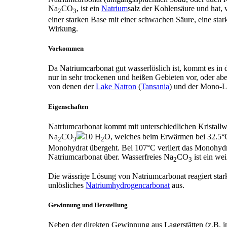
Na
CO
, ist ein
Natrium
salz der Kohlensäure und hat, 
2
3
einer starken Base mit einer schwachen Säure, eine stark
Wirkung.
Vorkommen
Da Natriumcarbonat gut wasserlöslich ist, kommt es in 
nur in sehr trockenen und heißen Gebieten vor, oder ab
von denen der
Lake Natron
(
Tansania
) und der Mono-L
Eigenschaften
Natriumcarbonat kommt mit unterschiedlichen Kristallwa
Na
CO
10 H
O, welches beim Erwärmen bei 32.5°C 
2
3
2
Monohydrat übergeht. Bei 107°C verliert das Monohydrat
Natriumcarbonat über. Wasserfreies Na
CO
ist ein we
2
3
Die wässrige Lösung von Natriumcarbonat reagiert stark
unlösliches
Natriumhydrogencarbonat
aus.
Gewinnung und Herstellung
Neben der direkten Gewinnung aus Lagerstätten (z.B. i