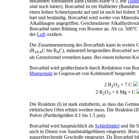
bekannten Substanzen zählt (Mohs-Härte 9.5, nur
Diam
sind noch härter). Borcarbid ist ein Halbleiter (Bandabs
einen hohen Schmelzpunkt auf und ist auch bei hohen 
hart und beständig. Borcarbid wird weder von Mineral
Alkalilaugen angegriffen. Geschmolzene Alkalihydroxid
Borcarbid unter Bildung von Boraten an. Ab ca. 500°C
der
Luft
oxidiert.
Die Zusammensetzung des Borcarbids kann in weiten 
(B
C bis B
C), industriell hergestelltes Borcarbid
10.4
4
als Grenzformel verstehen kann. Bei einem höheren Koh
Borcarbid wird großtechnisch durch Reduktion von Bort
Magnesium
in Gegenwart von Kohlenstoff hergestellt:
2 B
O
+ 7 C
2
3
2 B
O
+ 6 Mg + C
2
3
Die Reaktion (I) ist stark endotherm, so dass das Gemi
elektrischen Ofen erhitzt werden muss. Die Reaktion (II
Pulver (Partikelgrößen 0.1 bis 1.5 µm).
Borcarbid wird hauptsächlich als
Schleifmittel
und für S
auch in Düsen von Sandstrahlgebläsen eingesetzt. Borc
panzerbrechende Geschoße eingesetzt. Da Borcarbid bill