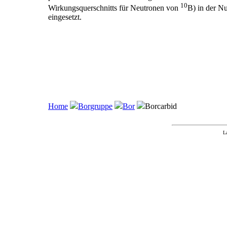
10
Wirkungsquerschnitts für Neutronen von
B) in der N
eingesetzt.
Home
Borgruppe
Bor
Borcarbid
L