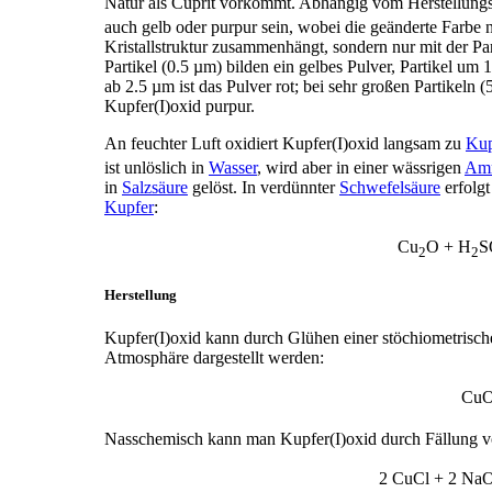
Natur als Cuprit vorkommt. Abhängig vom Herstellun
auch gelb oder purpur sein, wobei die geänderte Farbe n
Kristallstruktur zusammenhängt, sondern nur mit der Pa
Partikel (0.5 µm) bilden ein gelbes Pulver, Partikel um 
ab 2.5 µm ist das Pulver rot; bei sehr großen Partikeln 
Kupfer(I)oxid purpur.
An feuchter Luft oxidiert Kupfer(I)oxid langsam zu
Kup
ist unlöslich in
Wasser
, wird aber in einer wässrigen
Amm
in
Salzsäure
gelöst. In verdünnter
Schwefelsäure
erfolgt
Kupfer
:
Cu
O + H
S
2
2
Herstellung
Kupfer(I)oxid kann durch Glühen einer stöchiometrisch
Atmosphäre dargestellt werden:
CuO
Nasschemisch kann man Kupfer(I)oxid durch Fällung v
2 CuCl + 2 N