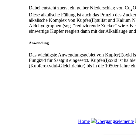
Dabei entsteht zuerst ein gelber Niederschlag von Cu
O
2
Diese alkalische Fällung ist auch das Prinzip des Zuck
alkalische Komplex von Kupfer(II)sulfat und Kalium-Na
Aldehydgruppen (sog. "reduzierende Zucker" wie z.B. G
einwertige Kupfer reagiert dann mit der Alkalilauge und f
Anwendung
Das wichtigste Anwendungsgebiet von Kupfer(I)oxid ist 
Fungizid für Saatgut eingesetzt. Kupfer(I)oxid ist halb
(Kupferoxydul-Gleichrichter) bis in die 1950er Jahre ein
Home
Übergangselemente