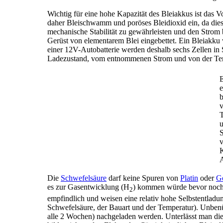
Wichtig für eine hohe Kapazität des Bleiakkus ist das 
daher Bleischwamm und poröses Bleidioxid ein, da di
mechanische Stabilität zu gewährleisten und den Strom 
Gerüst von elementarem Blei eingebettet. Ein Bleiakku w
einer 12V-Autobatterie werden deshalb sechs Zellen in
Ladezustand, vom entnommenen Strom und von der Tem
E
e
b
v
T
u
v
K
Die
Schwefelsäure
darf keine Spuren von
Platin
oder
G
es zur Gasentwicklung (H
) kommen würde bevor noch d
2
empfindlich und weisen eine relativ hohe Selbstentladu
Schwefelsäure, der Bauart und der Temperatur). Unbenüt
alle 2 Wochen) nachgeladen werden. Unterlässt man die