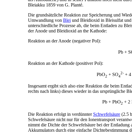
Bleiakku 1859 von G. Planté.
Die grundsätzliche Reaktion zur Speicherung und Wiede
Umwandlung von
Blei
und Bleidioxid in Bleisulfat un
unterschiedliche Prozesse ab, die beim Entladen zu Blei
der Anode und Bleidioxid an the Kathode:
Reaktion an der Anode (negativer Pol):
Pb + 
Reaktion an der Kathode (positiver Pol):
2-
PbO
+ SO
+ 4
2
4
Insgesamt ergibt sich also eine Reaktion die beim Entlad
rechts nach links) dieses wieder in das ursprüngliche Bl
Pb + PbO
+ 2
2
Die Reaktion erfolgt in verdünnter
Schwefelsäure
(2.5 b
Schwefelsäure nicht nur für den Ionentransport verantwo
nimmt die Dichte der Schwefelsäure bei der Entladung
Akkumulators durch eine einfache Dichtebestimmung d