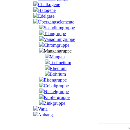
Chalkogene
Halogene
Edelgase
Übergangselemente
Scandiumgruppe
Titangruppe
Vanadiumgruppe
Chromgruppe
Mangangruppe
Mangan
Technetium
Rhenium
Bohrium
Eisengruppe
Cobaltgruppe
Nickelgruppe
Kupfergruppe
Zinkgruppe
Varia
Anhang
L