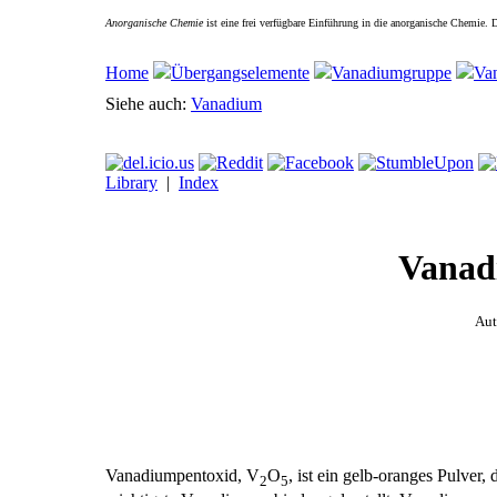
Anorganische Chemie
ist eine frei verfügbare Einführung in die anorganische Chemie.
Home
Übergangselemente
Vanadiumgruppe
Va
Siehe auch:
Vanadium
Library
|
Index
Vanad
Aut
Vanadiumpentoxid, V
O
, ist ein gelb-oranges Pulver,
2
5