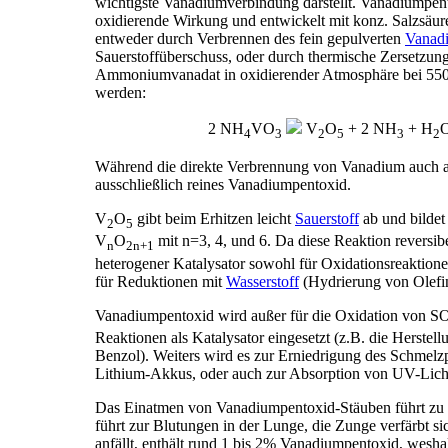
wichtigste Vanadiumverbindung darstellt. Vanadiumpent
oxidierende Wirkung und entwickelt mit konz. Salzsäu
entweder durch Verbrennen des fein gepulverten
Vanad
Sauerstoffüberschuss, oder durch thermische Zersetzun
Ammoniumvanadat in oxidierender Atmosphäre bei 550°
werden:
2 NH
VO
V
O
+ 2 NH
+ H
4
3
2
5
3
2
Während die direkte Verbrennung von Vanadium auch and
ausschließlich reines Vanadiumpentoxid.
V
O
gibt beim Erhitzen leicht
Sauerstoff
ab und bilde
2
5
V
O
mit n=3, 4, und 6. Da diese Reaktion reversib
n
2n+1
heterogener Katalysator sowohl für Oxidationsreaktione
für Reduktionen mit
Wasserstoff
(Hydrierung von Olefin
Vanadiumpentoxid wird außer für die Oxidation von S
Reaktionen als Katalysator eingesetzt (z.B. die Herste
Benzol). Weiters wird es zur Erniedrigung des Schmelzp
Lithium-Akkus, oder auch zur Absorption von UV-Licht
Das Einatmen von Vanadiumpentoxid-Stäuben führt zu
führt zur Blutungen in der Lunge, die Zunge verfärbt s
anfällt, enthält rund 1 bis 2% Vanadiumpentoxid, weshal