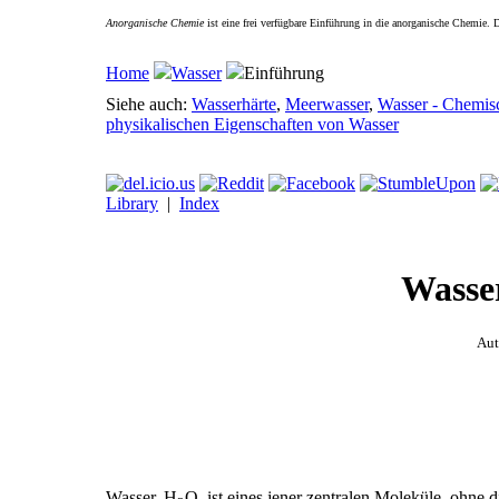
Anorganische Chemie
ist eine frei verfügbare Einführung in die anorganische Chemie.
Home
Wasser
Einführung
Siehe auch:
Wasserhärte
,
Meerwasser
,
Wasser - Chemisc
physikalischen Eigenschaften von Wasser
Library
|
Index
Wasser
Aut
Wasser, H
O, ist eines jener zentralen Moleküle, ohne d